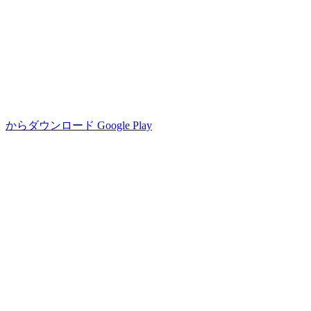
からダウンロード Google Play