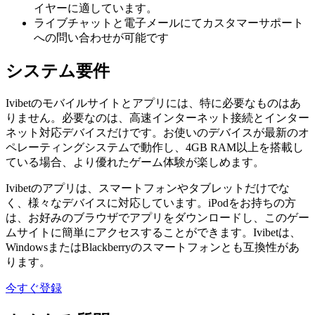
イヤーに適しています。
ライブチャットと電子メールにてカスタマーサポート
への問い合わせが可能です
システム要件
Ivibetのモバイルサイトとアプリには、特に必要なものはあ
りません。必要なのは、高速インターネット接続とインター
ネット対応デバイスだけです。お使いのデバイスが最新のオ
ペレーティングシステムで動作し、4GB RAM以上を搭載し
ている場合、より優れたゲーム体験が楽しめます。
Ivibetのアプリは、スマートフォンやタブレットだけでな
く、様々なデバイスに対応しています。iPodをお持ちの方
は、お好みのブラウザでアプリをダウンロードし、このゲー
ムサイトに簡単にアクセスすることができます。Ivibetは、
WindowsまたはBlackberryのスマートフォンとも互換性があ
ります。
今すぐ登録