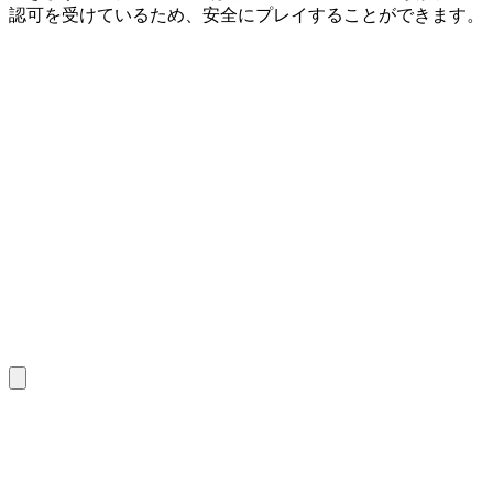
認可を受けているため、安全にプレイすることができます。