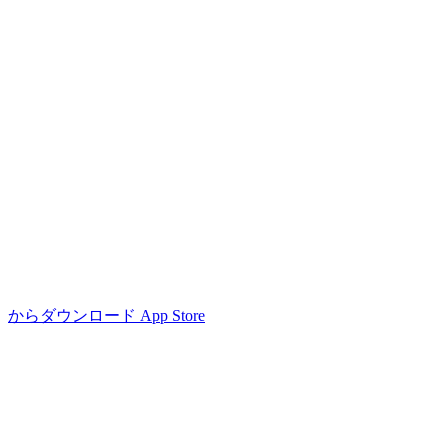
からダウンロード App Store