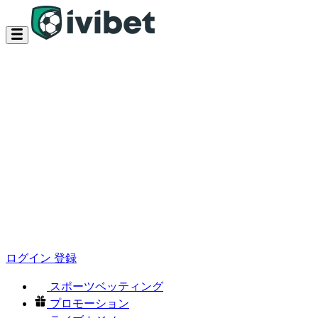
ログイン
登録
スポーツベッティング
プロモーション