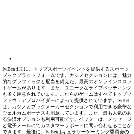
IviBetは主に、トップスポーツイベントを提供するスポーツ
ブックプラットフォームです。カジノセクションには、魅力
的なグラフィックと配当を備えた、最高のオンラインスロッ
トゲームがあります。また、ユニークなライブベッティング
も多く用意されています。これらのゲームはすべてトップソ
フトウェアプロバイダーによって提供されています。IviBet
は、カジノとブックメーカーセクションで利用できる豪華な
ウェルカムボーナスも用意しています。また、最も人気のあ
る決済オプションも利用可能です。ベッターは、メッセージ
と電子メールにてカスタマーサポートに問い合わせることが
できます。最後に、IviBetはキュラソーゲーミング委員会の