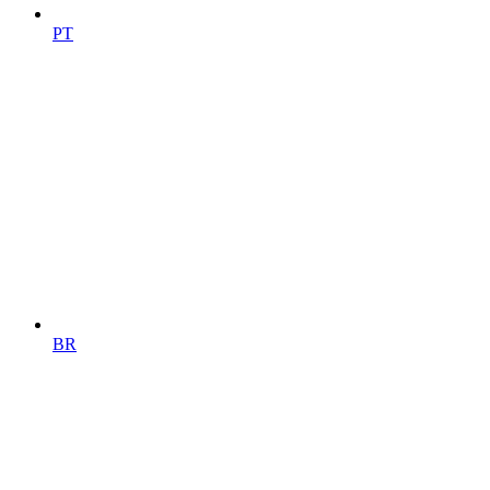
PT
BR