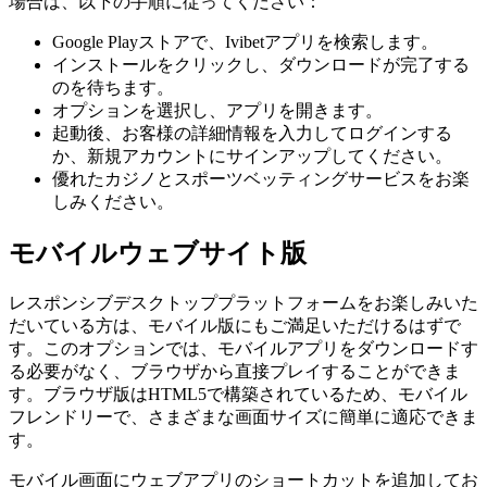
場合は、以下の手順に従ってください：
Google Playストアで、Ivibetアプリを検索します。
インストールをクリックし、ダウンロードが完了する
のを待ちます。
オプションを選択し、アプリを開きます。
起動後、お客様の詳細情報を入力してログインする
か、新規アカウントにサインアップしてください。
優れたカジノとスポーツベッティングサービスをお楽
しみください。
モバイルウェブサイト版
レスポンシブデスクトッププラットフォームをお楽しみいた
だいている方は、モバイル版にもご満足いただけるはずで
す。このオプションでは、モバイルアプリをダウンロードす
る必要がなく、ブラウザから直接プレイすることができま
す。ブラウザ版はHTML5で構築されているため、モバイル
フレンドリーで、さまざまな画面サイズに簡単に適応できま
す。
モバイル画面にウェブアプリのショートカットを追加してお