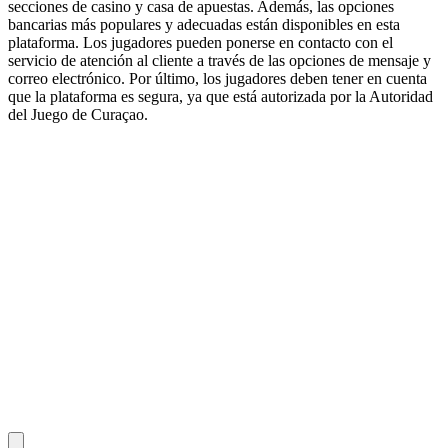
secciones de casino y casa de apuestas. Además, las opciones
bancarias más populares y adecuadas están disponibles en esta
plataforma. Los jugadores pueden ponerse en contacto con el
servicio de atención al cliente a través de las opciones de mensaje y
correo electrónico. Por último, los jugadores deben tener en cuenta
que la plataforma es segura, ya que está autorizada por la Autoridad
del Juego de Curaçao.