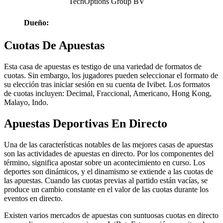
TechOptions Group BV
Dueño:
Cuotas De Apuestas
Esta casa de apuestas es testigo de una variedad de formatos de
cuotas. Sin embargo, los jugadores pueden seleccionar el formato de
su elección tras iniciar sesión en su cuenta de Ivibet. Los formatos
de cuotas incluyen: Decimal, Fraccional, Americano, Hong Kong,
Malayo, Indo.
Apuestas Deportivas En Directo
Una de las características notables de las mejores casas de apuestas
son las actividades de apuestas en directo. Por los componentes del
término, significa apostar sobre un acontecimiento en curso. Los
deportes son dinámicos, y el dinamismo se extiende a las cuotas de
las apuestas. Cuando las cuotas previas al partido están vacías, se
produce un cambio constante en el valor de las cuotas durante los
eventos en directo.
Existen varios mercados de apuestas con suntuosas cuotas en directo