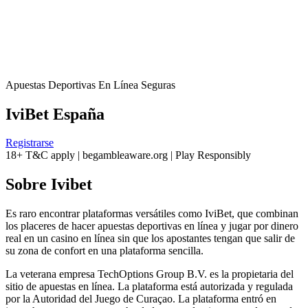
Apuestas Deportivas En Línea Seguras
IviBet España
Registrarse
18+ T&C apply | begambleaware.org | Play Responsibly
Sobre Ivibet
Es raro encontrar plataformas versátiles como IviBet, que combinan
los placeres de hacer apuestas deportivas en línea y jugar por dinero
real en un casino en línea sin que los apostantes tengan que salir de
su zona de confort en una plataforma sencilla.
La veterana empresa TechOptions Group B.V. es la propietaria del
sitio de apuestas en línea. La plataforma está autorizada y regulada
por la Autoridad del Juego de Curaçao. La plataforma entró en