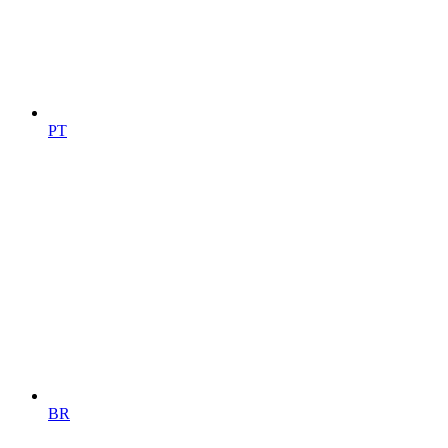
PT
BR