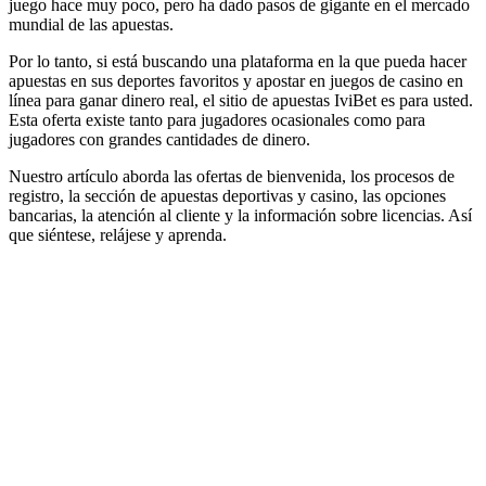
juego hace muy poco, pero ha dado pasos de gigante en el mercado
mundial de las apuestas.
Por lo tanto, si está buscando una plataforma en la que pueda hacer
apuestas en sus deportes favoritos y apostar en juegos de casino en
línea para ganar dinero real, el sitio de apuestas IviBet es para usted.
Esta oferta existe tanto para jugadores ocasionales como para
jugadores con grandes cantidades de dinero.
Nuestro artículo aborda las ofertas de bienvenida, los procesos de
registro, la sección de apuestas deportivas y casino, las opciones
bancarias, la atención al cliente y la información sobre licencias. Así
que siéntese, relájese y aprenda.