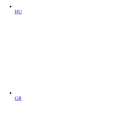
HU
GR