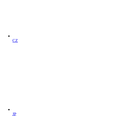
CZ
JP