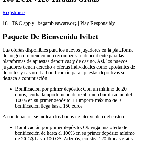
Registrarse
18+ T&C apply | begambleaware.org | Play Responsibly
Paquete De Bienvenida Ivibet
Las ofertas disponibles para los nuevos jugadores en la plataforma
de juego comprenden una recompensa independiente para las
plataformas de apuestas deportivas y de casino. Así, los nuevos
jugadores tienen derecho a ofertas individuales como apostantes de
deportes y casino. La bonificación para apuestas deportivas se
destaca a continuación:
Bonificación por primer depósito: Con un mínimo de 20
euros, tendrá la oportunidad de recibir una bonificación del
100% en su primer depósito. El importe máximo de la
bonificación llega hasta 150 euros.
A continuación se indican los bonos de bienvenida del casino:
Bonificación por primer depósito: Obtenga una oferta de
bonificación de hasta el 100% en su primer depósito mínimo
de 20 €/$ hasta 100 €/$. Además, consiga 120 tiradas gratis