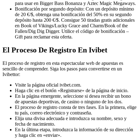
para usar en Bigger Bass Bonanza y Aztec Magic Megaways.
Bonificación por segundo depósito: Con un depósito mínimo
de 20 €/$, obtenga una bonificación del 50% en su segundo
depósito hasta 200 €/$. Consigue 50 tiradas gratis adicionales
en Book of Vikings/Lucky Grace and Charm/Book of the
Fallen/Dig Dig Digger. Utilice el código de bonificación –
Gift para reclamar esta oferta.
El Proceso De Registro En Ivibet
El proceso de registro en esta espectacular web de apuestas es
sencillo de comprender. Siga los pasos para convertirse en un
Ivibettor:
Visite la página oficial ivibet.com.
Haga clic en el botón «Registrarse» de la página de inicio.
En la página emergente, seleccione si desea recibir un bono
de apuestas deportivas, de casino o ninguno de los dos.
El proceso de registro consta de tres fases. En la primera, elige
tu país, correo electrónico y contraseña.
Elija una divisa adecuada e introduzca su nombre, sexo y
fecha de nacimiento.
En la última etapa, introduzca la información de su dirección
y haga clic en «enviar».