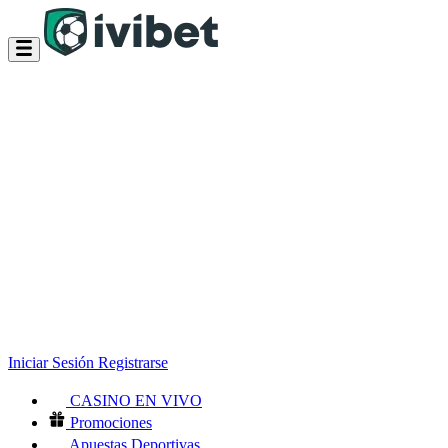
Iniciar Sesión
Registrarse
CASINO EN VIVO
Promociones
Apuestas Deportivas