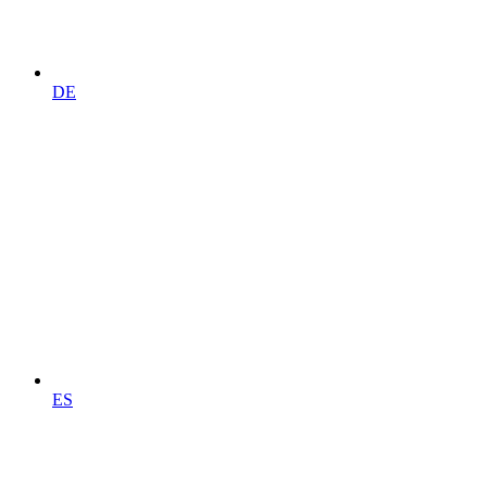
DE
ES