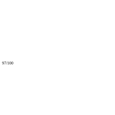
97
/
100