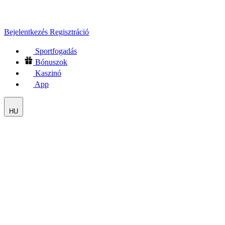
Bejelentkezés
Regisztráció
Sportfogadás
Bónuszok
Kaszinó
App
HU