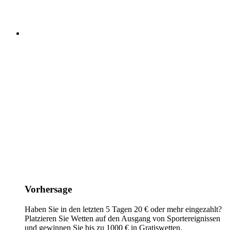
Vorhersage
Haben Sie in den letzten 5 Tagen 20 € oder mehr eingezahlt?
Platzieren Sie Wetten auf den Ausgang von Sportereignissen
und gewinnen Sie bis zu 1000 € in Gratiswetten.