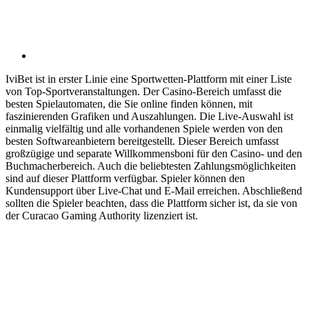
IviBet ist in erster Linie eine Sportwetten-Plattform mit einer Liste
von Top-Sportveranstaltungen. Der Casino-Bereich umfasst die
besten Spielautomaten, die Sie online finden können, mit
faszinierenden Grafiken und Auszahlungen. Die Live-Auswahl ist
einmalig vielfältig und alle vorhandenen Spiele werden von den
besten Softwareanbietern bereitgestellt. Dieser Bereich umfasst
großzügige und separate Willkommensboni für den Casino- und den
Buchmacherbereich. Auch die beliebtesten Zahlungsmöglichkeiten
sind auf dieser Plattform verfügbar. Spieler können den
Kundensupport über Live-Chat und E-Mail erreichen. Abschließend
sollten die Spieler beachten, dass die Plattform sicher ist, da sie von
der Curacao Gaming Authority lizenziert ist.