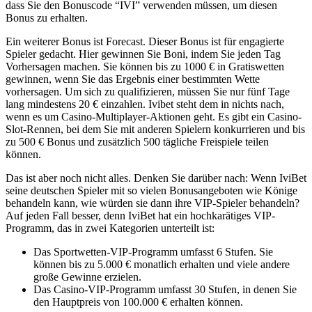
dass Sie den Bonuscode “IVI” verwenden müssen, um diesen
Bonus zu erhalten.
Ein weiterer Bonus ist Forecast. Dieser Bonus ist für engagierte
Spieler gedacht. Hier gewinnen Sie Boni, indem Sie jeden Tag
Vorhersagen machen. Sie können bis zu 1000 € in Gratiswetten
gewinnen, wenn Sie das Ergebnis einer bestimmten Wette
vorhersagen. Um sich zu qualifizieren, müssen Sie nur fünf Tage
lang mindestens 20 € einzahlen. Ivibet steht dem in nichts nach,
wenn es um Casino-Multiplayer-Aktionen geht. Es gibt ein Casino-
Slot-Rennen, bei dem Sie mit anderen Spielern konkurrieren und bis
zu 500 € Bonus und zusätzlich 500 tägliche Freispiele teilen
können.
Das ist aber noch nicht alles. Denken Sie darüber nach: Wenn IviBet
seine deutschen Spieler mit so vielen Bonusangeboten wie Könige
behandeln kann, wie würden sie dann ihre VIP-Spieler behandeln?
Auf jeden Fall besser, denn IviBet hat ein hochkarätiges VIP-
Programm, das in zwei Kategorien unterteilt ist:
Das Sportwetten-VIP-Programm umfasst 6 Stufen. Sie
können bis zu 5.000 € monatlich erhalten und viele andere
große Gewinne erzielen.
Das Casino-VIP-Programm umfasst 30 Stufen, in denen Sie
den Hauptpreis von 100.000 € erhalten können.