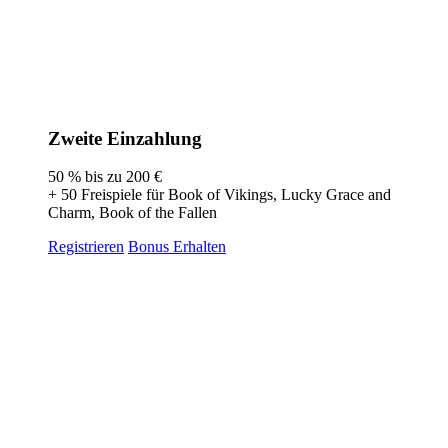
Zweite Einzahlung
50 % bis zu 200 €
+ 50 Freispiele für Book of Vikings, Lucky Grace and
Charm, Book of the Fallen
Registrieren
Bonus Erhalten