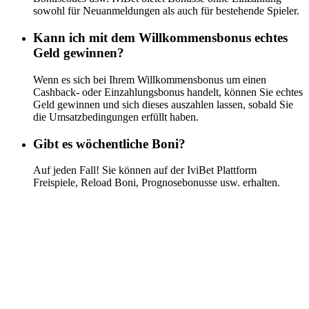
sowohl für Neuanmeldungen als auch für bestehende Spieler.
Kann ich mit dem Willkommensbonus echtes
Geld gewinnen?
Wenn es sich bei Ihrem Willkommensbonus um einen
Cashback- oder Einzahlungsbonus handelt, können Sie echtes
Geld gewinnen und sich dieses auszahlen lassen, sobald Sie
die Umsatzbedingungen erfüllt haben.
Gibt es wöchentliche Boni?
Auf jeden Fall! Sie können auf der IviBet Plattform
Freispiele, Reload Boni, Prognosebonusse usw. erhalten.