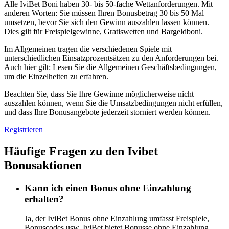
Alle IviBet Boni haben 30- bis 50-fache Wettanforderungen. Mit
anderen Worten: Sie müssen Ihren Bonusbetrag 30 bis 50 Mal
umsetzen, bevor Sie sich den Gewinn auszahlen lassen können.
Dies gilt für Freispielgewinne, Gratiswetten und Bargeldboni.
Im Allgemeinen tragen die verschiedenen Spiele mit
unterschiedlichen Einsatzprozentsätzen zu den Anforderungen bei.
Auch hier gilt: Lesen Sie die Allgemeinen Geschäftsbedingungen,
um die Einzelheiten zu erfahren.
Beachten Sie, dass Sie Ihre Gewinne möglicherweise nicht
auszahlen können, wenn Sie die Umsatzbedingungen nicht erfüllen,
und dass Ihre Bonusangebote jederzeit storniert werden können.
Registrieren
Häufige Fragen zu den Ivibet
Bonusaktionen
Kann ich einen Bonus ohne Einzahlung
erhalten?
Ja, der IviBet Bonus ohne Einzahlung umfasst Freispiele,
Bonuscodes usw. IviBet bietet Bonusse ohne Einzahlung