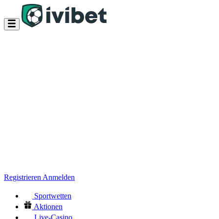
Registrieren
Anmelden
Sportwetten
Aktionen
Live-Casino