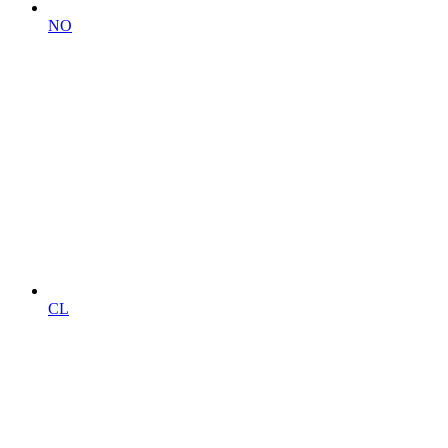
NO
CL