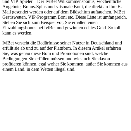
und VIP-Spieler – Der IviBet Willkommensbonus, wöchentliche
Angebote, Bonus-Spins und saisonale Boni, die direkt an Ihre E-
Mail gesendet werden oder auf dem Bildschirm auftauchen, IviBet
Gratiswetten, VIP-Programm Boni etc. Diese Liste ist umfangreich.
Stellen Sie sich zum Beispiel vor, Sie erhalten einen
Einzahlungsbonus bei IviBet und gewinnen echtes Geld. So toll
kann es werden.
IviBet versteht die Bedürfnisse seiner Nutzer in Deutschland und
erfüllt sie ab und zu auf der Plattform. In diesem Artikel erfahren
Sie, was genau diese Boni und Promotionen sind, welche
Bedingungen Sie erfüllen müssen und wie auch Sie davon
profitieren können, egal woher Sie kommen, außer Sie kommen aus
einem Land, in dem Wetten illegal sind.