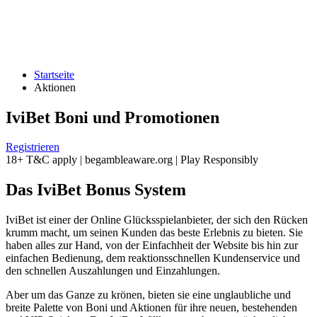
Startseite
Aktionen
IviBet Boni und Promotionen
Registrieren
18+ T&C apply | begambleaware.org | Play Responsibly
Das IviBet Bonus System
IviBet ist einer der Online Glücksspielanbieter, der sich den Rücken
krumm macht, um seinen Kunden das beste Erlebnis zu bieten. Sie
haben alles zur Hand, von der Einfachheit der Website bis hin zur
einfachen Bedienung, dem reaktionsschnellen Kundenservice und
den schnellen Auszahlungen und Einzahlungen.
Aber um das Ganze zu krönen, bieten sie eine unglaubliche und
breite Palette von Boni und Aktionen für ihre neuen, bestehenden